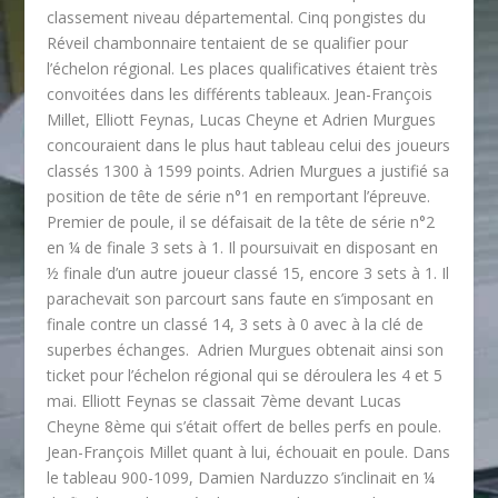
classement niveau départemental. Cinq pongistes du
Réveil chambonnaire tentaient de se qualifier pour
l’échelon régional. Les places qualificatives étaient très
convoitées dans les différents tableaux. Jean-François
Millet, Elliott Feynas, Lucas Cheyne et Adrien Murgues
concouraient dans le plus haut tableau celui des joueurs
classés 1300 à 1599 points. Adrien Murgues a justifié sa
position de tête de série n°1 en remportant l’épreuve.
Premier de poule, il se défaisait de la tête de série n°2
en ¼ de finale 3 sets à 1. Il poursuivait en disposant en
½ finale d’un autre joueur classé 15, encore 3 sets à 1. Il
parachevait son parcourt sans faute en s’imposant en
finale contre un classé 14, 3 sets à 0 avec à la clé de
superbes échanges. Adrien Murgues obtenait ainsi son
ticket pour l’échelon régional qui se déroulera les 4 et 5
mai. Elliott Feynas se classait 7ème devant Lucas
Cheyne 8ème qui s’était offert de belles perfs en poule.
Jean-François Millet quant à lui, échouait en poule. Dans
le tableau 900-1099, Damien Narduzzo s’inclinait en ¼