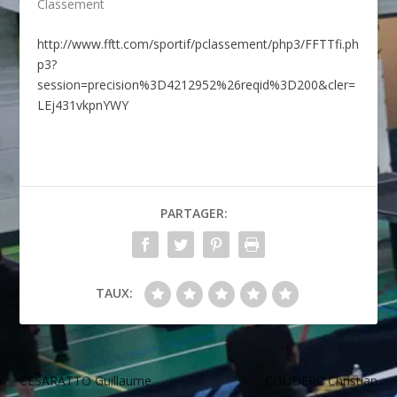
Classement
http://www.fftt.com/sportif/pclassement/php3/FFTTfi.ph
p3?
session=precision%3D4212952%26reqid%3D200&cler=
LEj431vkpnYWY
PARTAGER:
TAUX:
CESARATTO Guillaume
COUDERC Christian