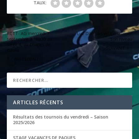
TAUX:
RCTT- AG mercredi 7
Luc Darmais veut retrouver
septembre à 18h30 au
son niveau
siège 4, av Charles de
SUIVANT
Gaulle
PRÉCÉDENT
ARTICLES RÉCENTS
Résultats des tournois du vendredi – Saison
2025/2026
STAGE VACANCES DE PAQUES