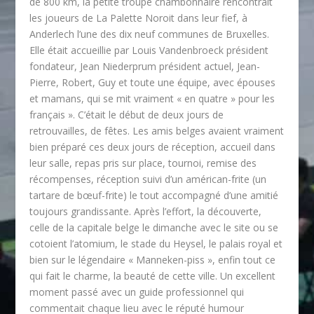
de 800 km, la petite troupe chambonnaire rencontrait
les joueurs de La Palette Noroit dans leur fief, à
Anderlech l’une des dix neuf communes de Bruxelles.
Elle était accueillie par Louis Vandenbroeck président
fondateur, Jean Niederprum président actuel, Jean-
Pierre, Robert, Guy et toute une équipe, avec épouses
et mamans, qui se mit vraiment « en quatre » pour les
français ». C’était le début de deux jours de
retrouvailles, de fêtes. Les amis belges avaient vraiment
bien préparé ces deux jours de réception, accueil dans
leur salle, repas pris sur place, tournoi, remise des
récompenses, réception suivi d’un américan-frite (un
tartare de bœuf-frite) le tout accompagné d’une amitié
toujours grandissante. Après l’effort, la découverte,
celle de la capitale belge le dimanche avec le site ou se
cotoient l’atomium, le stade du Heysel, le palais royal et
bien sur le légendaire « Manneken-piss », enfin tout ce
qui fait le charme, la beauté de cette ville. Un excellent
moment passé avec un guide professionnel qui
commentait chaque lieu avec le réputé humour