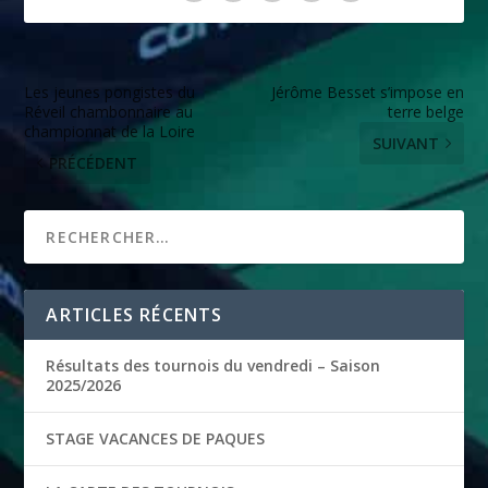
Les jeunes pongistes du
Jérôme Besset s’impose en
Réveil chambonnaire au
terre belge
championnat de la Loire
SUIVANT
PRÉCÉDENT
ARTICLES RÉCENTS
Résultats des tournois du vendredi – Saison
2025/2026
STAGE VACANCES DE PAQUES