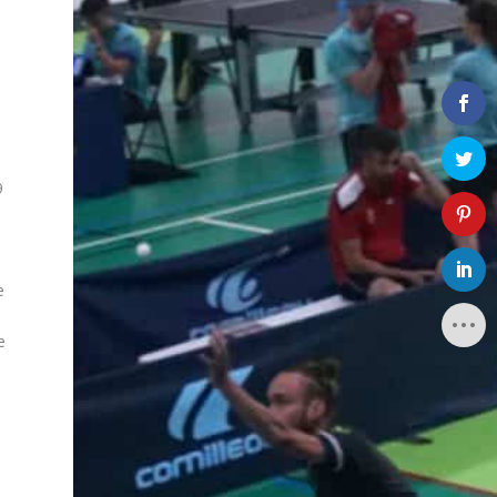
9
e
e