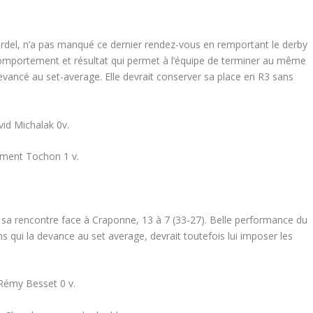
 Bardel, n’a pas manqué ce dernier rendez-vous en remportant le derby
comportement et résultat qui permet à l’équipe de terminer au même
evancé au set-average. Elle devrait conserver sa place en R3 sans
vid Michalak 0v.
ément Tochon 1 v.
é sa rencontre face à Craponne, 13 à 7 (33-27). Belle performance du
s qui la devance au set average, devrait toutefois lui imposer les
, Rémy Besset 0 v.