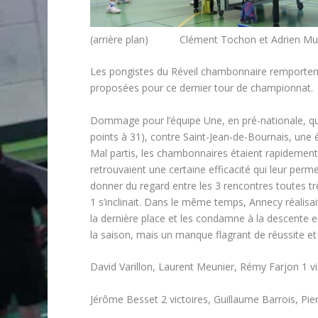
(arrière plan) Clément Tochon et Adrien Murgue
Les pongistes du Réveil chambonnaire remportent 2
proposées pour ce dernier tour de championnat.
Dommage pour l’équipe Une, en pré-nationale, qui 
points à 31), contre Saint-Jean-de-Bournais, une
Mal partis, les chambonnaires étaient rapidement
retrouvaient une certaine efficacité qui leur perm
donner du regard entre les 3 rencontres toutes t
1 s’inclinait. Dans le même temps, Annecy réalisai
la dernière place et les condamne à la descente e
la saison, mais un manque flagrant de réussite e
David Varillon, Laurent Meunier, Rémy Farjon 1 vi
Jérôme Besset 2 victoires, Guillaume Barrois, Pier