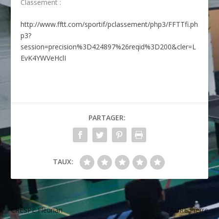
Classement :
http://www.fftt.com/sportif/pclassement/php3/FFTTfi.ph
p3?
session=precision%3D424897%26reqid%3D200&cler=L
EvK4YWVeHclI
PARTAGER:
TAUX:
CRESPE Fleurian
FAURE Pierre