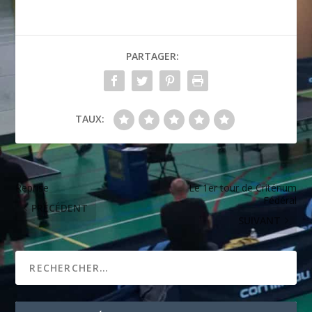
PARTAGER:
TAUX:
Reprise
Le 1er tour de Critérium
Fédéral
PRÉCÉDENT
SUIVANT