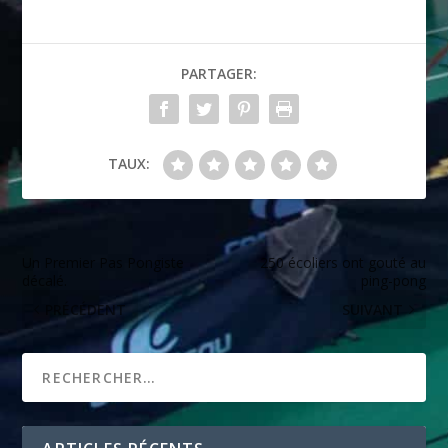
PARTAGER:
TAUX:
Un Premier Pas Pongiste
250 écoliers ont gouté au
décalé.
ping-pong
PRÉCÉDENT
SUIVANT