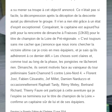
a su mener sa troupe à cet objectif annoncé. Ce n’était pas si
facile, la décompression après la déception de la descente
aurait pu démotiver le groupe. Il n’en a rien été grâce à un état
d’esprit exceptionnel. Conquérant, le capitaine est aujourd’hui
prêt pour la rencontre de dimanche à Fraisses (13h30) pour le
titre de champion de la Loire de Pré-régionale. « C’est toujours
sans me cacher que j’annonce que nous irons chercher la
victoire ultime car je crois en mes équipiers, et je sais qu’ils
adhéreront à ce dernier défi.» Les choses sont claires et,
comme tout au long de la phase, les pongistes ne lâcheront
rien. Dimanche, ils seront motivés face au vainqueur du tour
préliminaire Saint-Chamond 5 contre Loire-Nord 4. « Florent
Jost, Fabien Césaratto, Jef Millet, Damien Narduzzo et
occasionnellement Raphaël Tardy, Rémy Meley, Bertrand
Richard, Thierry Faure ont participé à cette aventure qui je
l’espère se terminera sur le titre de champion de la Loire.»
confirme un capitaine sûr de lui et de ses équipiers.
Parution Le Progrès Edition de l’Ondaine 15 mai 2014