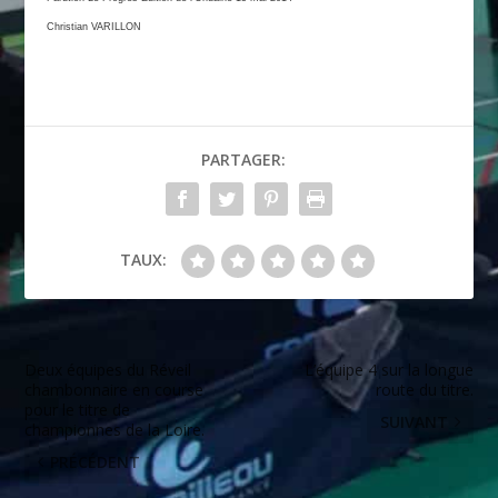
Christian VARILLON
PARTAGER:
TAUX:
Deux équipes du Réveil
L’équipe 4 sur la longue
chambonnaire en course
route du titre.
pour le titre de
SUIVANT
championnes de la Loire.
PRÉCÉDENT