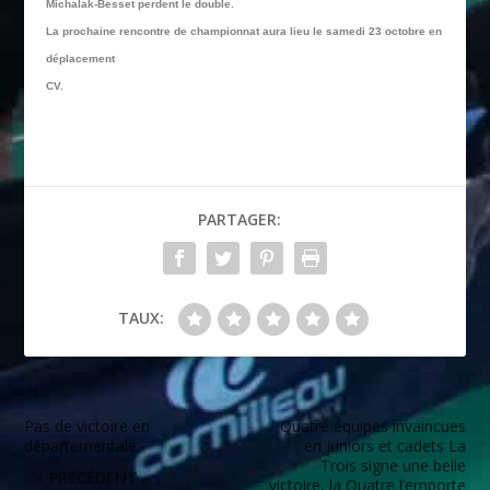
Michalak-Besset perdent le double.
La prochaine rencontre de championnat aura lieu le samedi 23 octobre en
déplacement
CV.
PARTAGER:
TAUX:
Pas de victoire en
Quatre équipes invaincues
départementale.
en juniors et cadets La
Trois signe une belle
PRÉCÉDENT
victoire, la Quatre l’emporte