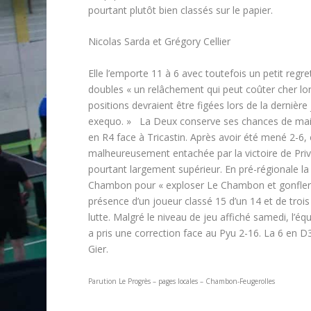
pourtant plutôt bien classés sur le papier.
Nicolas Sarda et Grégory Cellier
Elle l’emporte 11 à 6 avec toutefois un petit regre
doubles « un relâchement qui peut coûter cher lor
positions devraient être figées lors de la dernièr
exequo. » La Deux conserve ses chances de mainti
en R4 face à Tricastin. Après avoir été mené 2-6, el
malheureusement entachée par la victoire de Priv
pourtant largement supérieur. En pré-régionale 
Chambon pour « exploser Le Chambon et gonfler le 
présence d’un joueur classé 15 d’un 14 et de trois
lutte. Malgré le niveau de jeu affiché samedi, l’é
a pris une correction face au Pyu 2-16. La 6 en D3
Gier.
Parution Le Progrès – pages locales – Chambon-Feugerolles