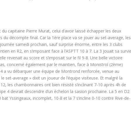
t du capitaine Pierre Murat, celui d’avoir laissé échapper les deux
s du décompte final. Car la 1ère place va se jouer au set-average, les
e journée samedi prochain, sauf surprise énorme, entre les 3 clubs
en en R2, en s’imposant face à l’ASPTT 10 à 7. La 3 jouait sa survi
le revenait au score et s’imposait sur le fil 9-8. Une belle victoire
as, concerné également par le maintien, face à Monistrol (2
ème
)
la 4 a vu débarquer une équipe de Montrond renforcée, venue au
set-average » dixit un joueur de l’équipe visiteuse. Et malgré la
 12, les chambonnaires ont bien résisté s’inclinant 7-10 après 4h de
quipe 4 devrait descendre d’un échelon la sasion prochaine. La 5 en D2
 bat Yssingeaux, incomplet, 10-8 et la 7 s’incline 0-10 contre Rive-de-