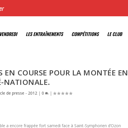
er
VENDREDI
LES ENTRAÎNEMENTS
COMPÉTITIONS
LE CLUB
S EN COURSE POUR LA MONTÉE E
É-NATIONALE.
icle de presse - 2012
|
0
|
able a encore frappée fort samedi face à Saint-Symphorien d’Ozon