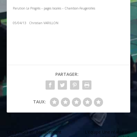
Parution Le Progrès – pages locales – Chambon-Feugerolles
05/04/13 Christian VARILLON
PARTAGER:
TAUX:
Les juniors en déplacement
L’équipe Une réalise un