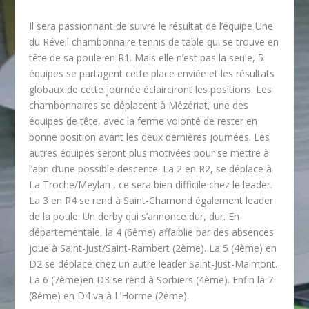
Il sera passionnant de suivre le résultat de l’équipe Une
du Réveil chambonnaire tennis de table qui se trouve en
tête de sa poule en R1. Mais elle n’est pas la seule, 5
équipes se partagent cette place enviée et les résultats
globaux de cette journée éclairciront les positions. Les
chambonnaires se déplacent à Mézériat, une des
équipes de tête, avec la ferme volonté de rester en
bonne position avant les deux dernières journées. Les
autres équipes seront plus motivées pour se mettre à
l’abri d’une possible descente. La 2 en R2, se déplace à
La Troche/Meylan , ce sera bien difficile chez le leader.
La 3 en R4 se rend à Saint-Chamond également leader
de la poule. Un derby qui s’annonce dur, dur. En
départementale, la 4 (6
ème
) affaiblie par des absences
joue à Saint-Just/Saint-Rambert (2
ème
). La 5 (4
ème
) en
D2 se déplace chez un autre leader Saint-Just-Malmont.
La 6 (7
ème
)en D3 se rend à Sorbiers (4
ème
). Enfin la 7
(8
ème
) en D4 va à L’Horme (2
ème
).