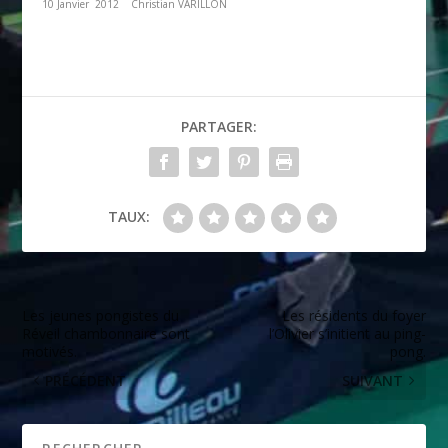
10 Janvier 2012 Christian VARILLON
PARTAGER:
TAUX:
Les jeunes pongistes du
Les résidents du foyer
Réveil chambonnaire sont
l’Olivier s’initient au ping-
motivés.
pong.
PRÉCÉDENT
SUIVANT