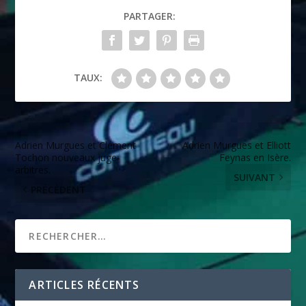
PARTAGER:
TAUX:
Adrien Murgues et Clément
Adrien Murgues et Elliott
Tochon nouveaux juge-
Feynas en Isère.
arbitres.
SUIVANT
PRÉCÉDENT
ARTICLES RÉCENTS