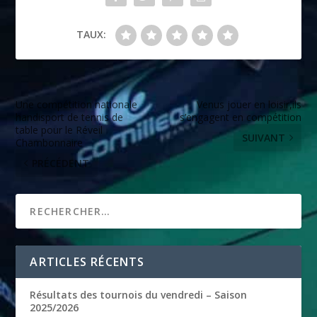
TAUX:
Une compétition nationale
Venus jouer en loisir,ils
handisport de tennis de
s’engagent en compétition
table pour le Réveil
SUIVANT
Chambonnaire
PRÉCÉDENT
ARTICLES RÉCENTS
Résultats des tournois du vendredi – Saison
2025/2026