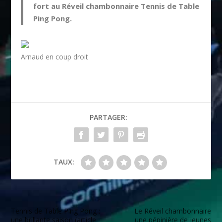
fort au Réveil chambonnaire Tennis de Table
Ping Pong.
Arnaud en coup droit
PARTAGER:
TAUX:
Tennis de Table Ping Pong :
Le Réveil chambonnaire
une brillante saison (article
une pépinière de jeunes