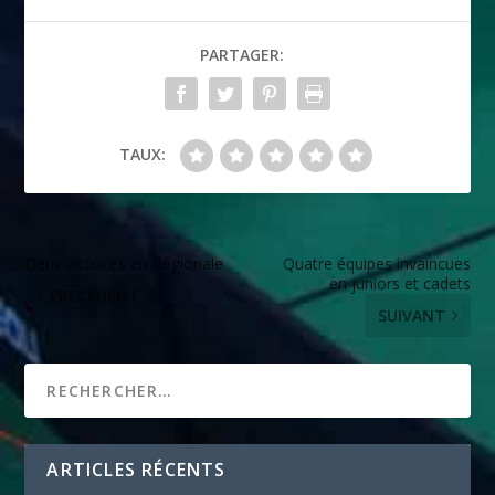
PARTAGER:
TAUX:
Deux victoires en Régionale
Quatre équipes invaincues
en juniors et cadets
PRÉCÉDENT
SUIVANT
ARTICLES RÉCENTS