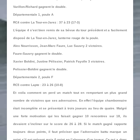
Varillon-Richard gagnent le double.
Départementale 1, poule A
RC4 contre La Tour-en-Jarez : 37 à 23 (17-3)
L’équipe 4 s’est bien remis de sa bévue du tour précédent et a facilement
disposé de La Tour-en-Jarez, lanterne rouge de la poule.
Alex Nourrisson, Jean-Marc Faure, Luc Sauvry 2 victoires.
Faure-Sauvry gagnent le double.
Xavier Boldini, Justine Pélissier, Patrick Fayolle 3 victoires.
Pelissier-Boldini gagnent le double.
Départementale 2, poule F
RC5 contre Lapte : 23 à 26 (10-8)
Et voila comment on perd un match tout en remportant un plus grand
nombre de victoires que ses adversaires. En effet l’équipe chambonnaire
était incomplète et se présentait à trois joueurs au lieu de quatre. Malgré
une forte motivation qui les faisait gagner 10 rencontres sur 18, ils
devaient s’incliner sur le score de 26 à 28. Si le match gagné rapporte
toujours deux points, il faut préciser que l’adversaire battu marque un
point s’il est présent mais 0 point en l’absence d’un joueur. Ce qui a donc