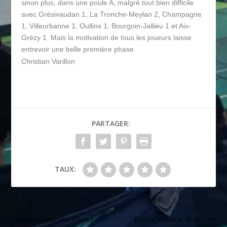
sinon plus, dans une poule A, malgré tout bien difficile
avec Grésivaudan 1, La Tronche-Meylan 2, Champagne
1, Villeurbanne 1, Oullins 1, Bourgoin-Jallieu 1 et Aix-
Grézy 1. Mais la motivation de tous les joueurs laisse
entrevoir une belle première phase.
Christian Varillon
PARTAGER:
TAUX:
Première journée, toutes
Bonne entame de la Une