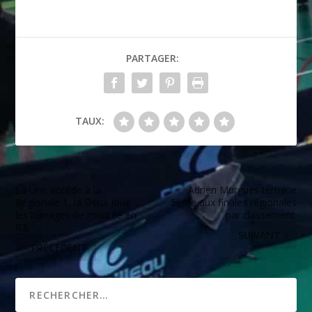
PARTAGER:
TAUX:
La Une accède à la
Adrien Murgues termine
Régionale 1, la Deux joue
5ème aux finales régionales
les barrages de montée en
par classement.
R2.
SUIVANT
PRÉCÉDENT