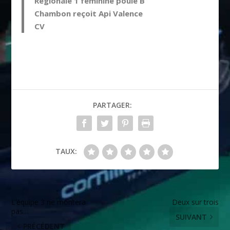
Régionale 1 féminine poule B
Chambon reçoit Api Valence
CV
PARTAGER:
TAUX:
L’équipe 3 ne montera
Deux sur trois
pas…
SUIVANT
PRÉCÉDENT