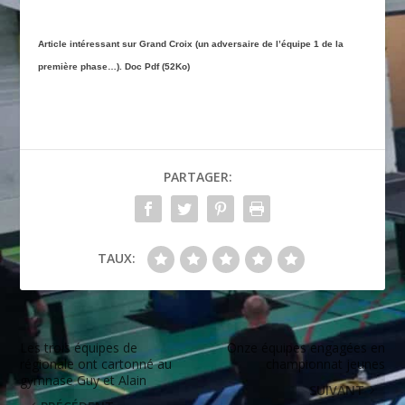
Article intéressant sur Grand Croix (un adversaire de l’équipe 1 de la
première phase…). Doc Pdf (52Ko)
PARTAGER:
TAUX:
Les trois équipes de
Onze équipes engagées en
régionale ont cartonné au
championnat jeunes
gymnase Guy et Alain
SUIVANT